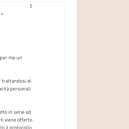
'
i per me un 
 trattandosi di 
acità personali 
tto in serie ed 
i viene offerto. 
o il protocollo 