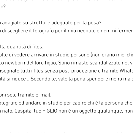
io?
rà adagiato su strutture adeguate per la posa?
 di scegliere il fotografo per il mio neonato e non mi fermer
la quantità di files.
olte di vedere arrivare in studio persone (non erano miei cli
 newborn del loro figlio, Sono rimasto scandalizzato nel ve
onsegnato tutti i files senza post-produzione e tramite What
ità si riduce ...Secondo te, vale la pena spendere meno ma co
ni solo tramite e-mail.
otografo ed andare in studio per capire chi è la persona che 
a nato. Caspita, tuo FIGLIO non è un oggetto qualunque, non 