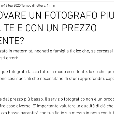
rn
13 lug 2020
Tempo di lettura: 1 min
OVARE UN FOTOGRAFO PIU
 TE E CON UN PREZZO
ENTE?
zato in maternità, neonati e famiglia ti dico che, se cercass
sti errori:
e fotografo faccia tutto in modo eccellente. Io so che, pur
 sono così speciali che necessitano di studi approfonditi, cap
e del prezzo più basso. Il servizio fotografico non è un prodo
re cose diverse. E' importante valutare la qualità di ciò che t
ezzo basso garantirà che tuo figlio sia messo in posa con tutt