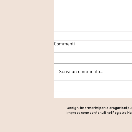
Commenti
Scrivi un commento...
E' FACILE FOTOGRAFARE I
NEONATI, TANTO DORMONO
SEMPRE...
Obbighi informarivi per le erogazioni pub
impresa sono contenuti nel Registro Nazion